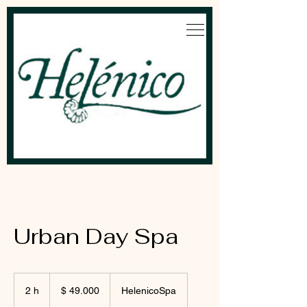
Urban Day Spa
49.000
pesos
2 h
2
$ 49.000
HelenicoSpa
argentinos