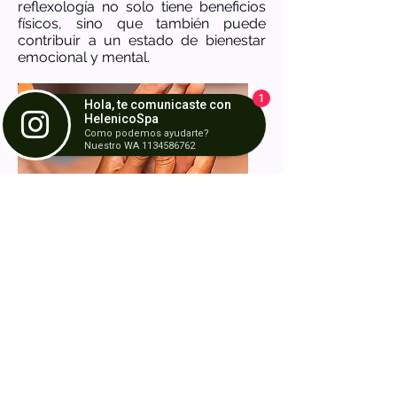
reflexología no solo tiene beneficios
físicos, sino que también puede
contribuir a un estado de bienestar
emocional y mental.
1
Hola, te comunicaste con
HelenicoSpa
Como podemos ayudarte?
Nuestro WA 1134586762
En el año Año 2004, HelenicoSpa
abrió sus puertas en Barracas para
ofrecer servicios y productos de la
más alta calidad. Nos distingue
nuestra cercana conexión con
nuestros pacientes y/o clientes, y
capacidad de ofrecerles el mejor