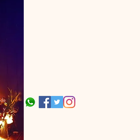
 de
, y