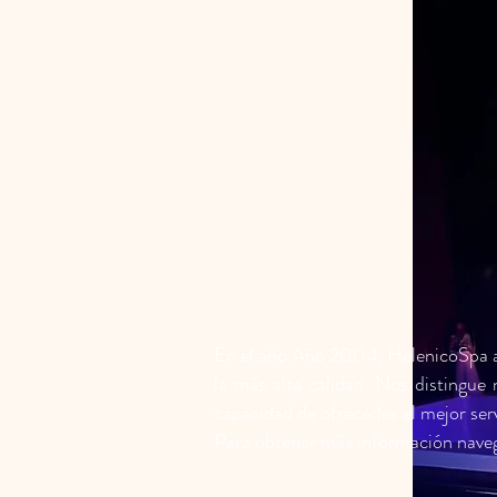
En el año Año 2004, HelenicoSpa abr
la más alta calidad. Nos distingue
capacidad de ofrecerles el mejor ser
Para obtener más información navega