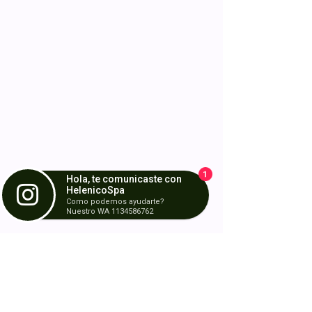
1
Hola, te comunicaste con
HelenicoSpa
Como podemos ayudarte?
Nuestro WA 1134586762