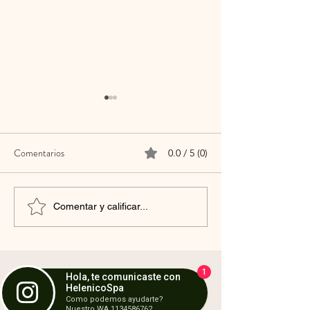
Comentarios
0.0 / 5 (0)
Peeling Clarisikin
Hablemos de Exos
Comentar y calificar...
Estetica
1
Hola, te comunicaste con
HelenicoSpa
Como podemos ayudarte?
Nuestro WA 1134586762