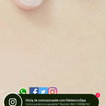
 de
, y
1
Hola, te comunicaste con HelenicoSpa
Como podemos ayudarte? Nuestro WA 1134586762