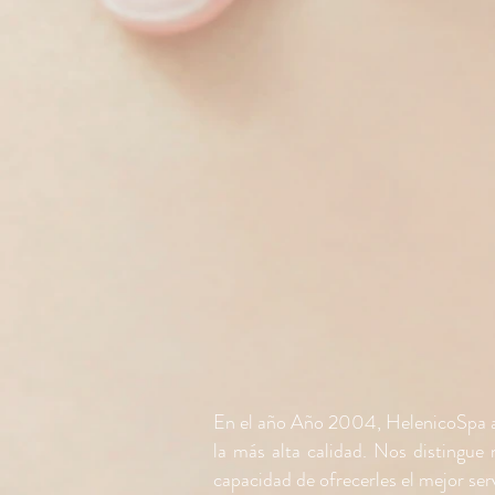
En el año Año 2004, HelenicoSpa abr
la más alta calidad. Nos distingue
capacidad de ofrecerles el mejor ser