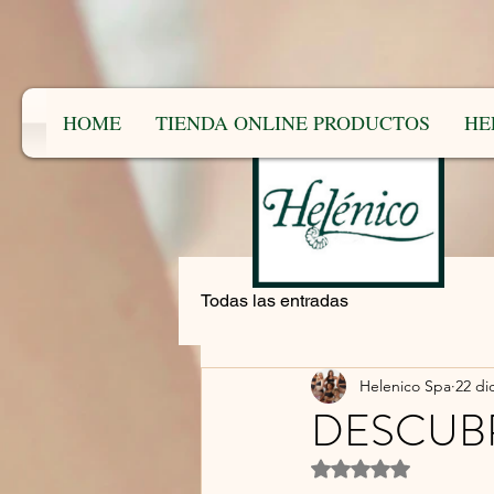
HOME
TIENDA ONLINE PRODUCTOS
HE
Todas las entradas
Helenico Spa
22 di
DESCUBR
Obtuvo NaN de 5 es