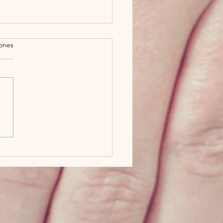
iones
emos de Exosomas y
ica