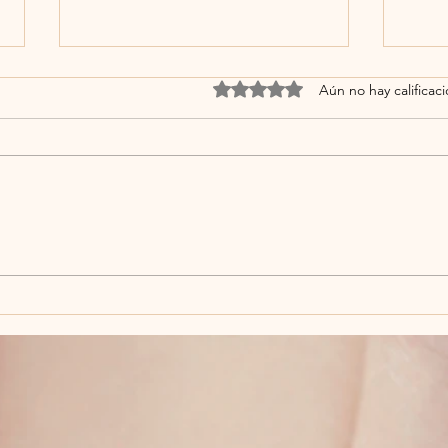
Obtuvo 0 de 5 estrellas.
Aún no hay calificac
Peeling Clarisikin
Habl
Estet