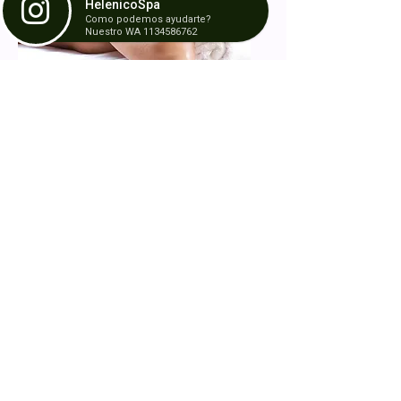
HelenicoSpa
Como podemos ayudarte?
Nuestro WA 1134586762
En el año Año 2004, HelenicoSpa
abrió sus puertas en Barracas para
ofrecer servicios y productos de la
más alta calidad. Nos distingue
nuestra cercana conexión con
nuestros pacientes y/o clientes, y
capacidad de ofrecerles el mejor
servicio, tal como ellos se merecen.
Para obtener más información
navega por nuestro sitio.