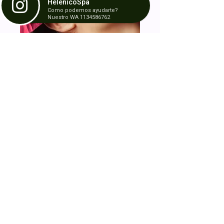
HelenicoSpa
Como podemos ayudarte?
Nuestro WA 1134586762
En el año Año 2004, HelenicoSpa
abrió sus puertas en Barracas para
ofrecer servicios y productos de la
más alta calidad. Nos distingue
nuestra cercana conexión con
nuestros pacientes y/o clientes, y
capacidad de ofrecerles el mejor
servicio, tal como ellos se merecen.
Para obtener más información
navega por nuestro sitio.