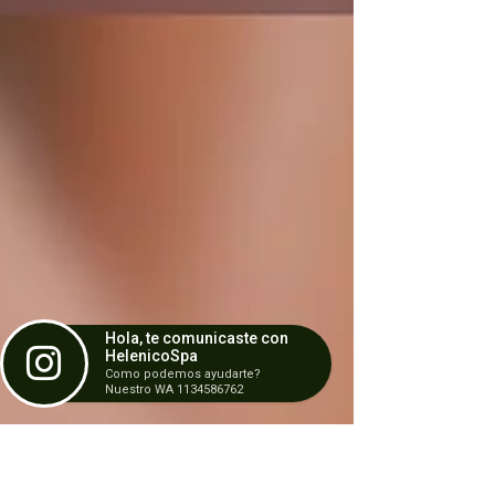
Hola, te comunicaste con
HelenicoSpa
Como podemos ayudarte?
Nuestro WA 1134586762