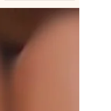
"¿Necesitas un descanso? Disfruta de unos
días de spa en pleno corazón de Barracas.
Relájate y renuévate en un ambiente
tranquilo y...