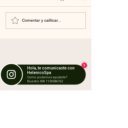
Peeling Clarisikin
Hablemos de Exos
Comentar y calificar...
Estetica
1
Hola, te comunicaste con
HelenicoSpa
Como podemos ayudarte?
Nuestro WA 1134586762