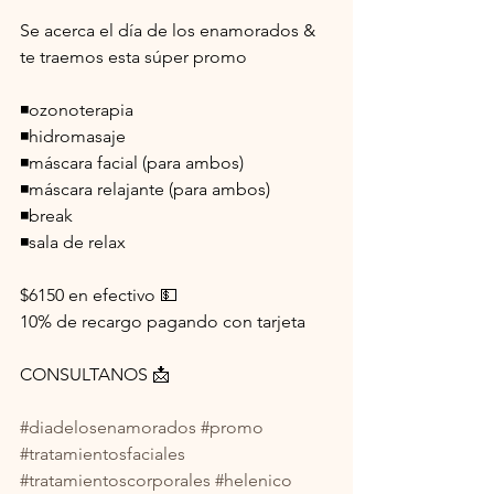
Se acerca el día de los enamorados & 
te traemos esta súper promo 
◾ozonoterapia 
◾hidromasaje
◾máscara facial (para ambos)
◾máscara relajante (para ambos)
◾break
◾sala de relax
$6150 en efectivo 💵
10% de recargo pagando con tarjeta 
CONSULTANOS 📩
#diadelosenamorados
#promo
#tratamientosfaciales
#tratamientoscorporales
#helenico