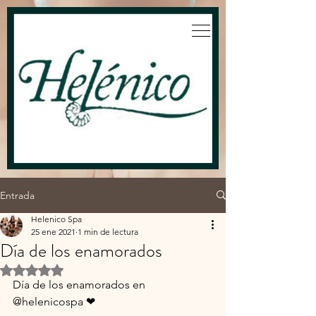
Entrada
Helenico Spa
25 ene 2021
1 min de lectura
Día de los enamorados
Obtuvo NaN de 5 estrellas.
Día de los enamorados en 
@helenicospa ❤